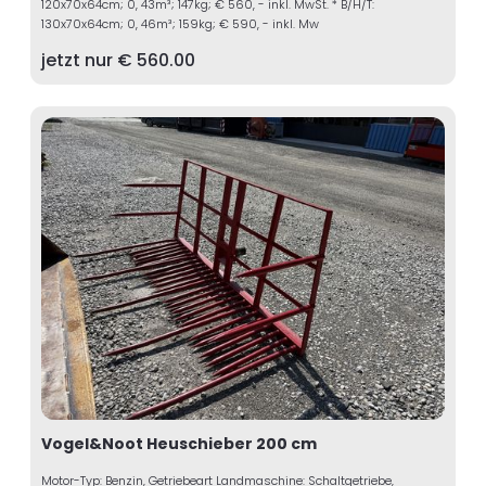
120x70x64cm; 0, 43m³; 147kg; € 560, - inkl. MwSt. * B/H/T:
130x70x64cm; 0, 46m³; 159kg; € 590, - inkl. Mw
jetzt nur €
560.00
Vogel&Noot Heuschieber 200 cm
Motor-Typ: Benzin, Getriebeart Landmaschine: Schaltgetriebe,