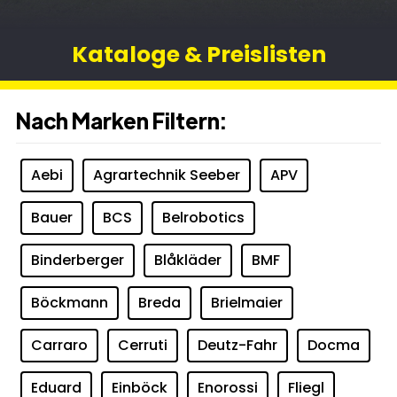
Kataloge & Preislisten
Nach Marken Filtern:
Aebi
Agrartechnik Seeber
APV
Bauer
BCS
Belrobotics
Binderberger
Blåkläder
BMF
Böckmann
Breda
Brielmaier
Carraro
Cerruti
Deutz-Fahr
Docma
Eduard
Einböck
Enorossi
Fliegl