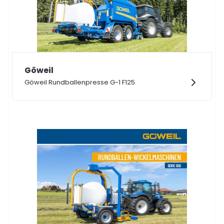
Göweil
Göweil Rundballenpresse G-1 F125