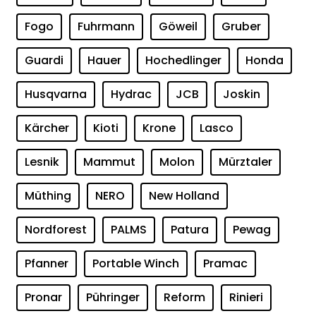
Fogo
Fuhrmann
Göweil
Gruber
Guardi
Hauer
Hochedlinger
Honda
Husqvarna
Hydrac
JCB
Joskin
Kärcher
Kioti
Krone
Lasco
Lesnik
Mammut
Molon
Mürztaler
Müthing
NERO
New Holland
Nordforest
PALMS
Patura
Pewag
Pfanner
Portable Winch
Pramac
Pronar
Pühringer
Reform
Rinieri