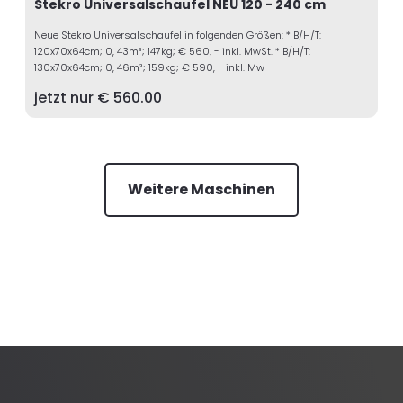
Stekro Universalschaufel NEU 120 - 240 cm
Neue Stekro Universalschaufel in folgenden Größen: * B/H/T:
120x70x64cm; 0, 43m³; 147kg; € 560, - inkl. MwSt. * B/H/T:
130x70x64cm; 0, 46m³; 159kg; € 590, - inkl. Mw
jetzt nur €
560.00
Weitere Maschinen