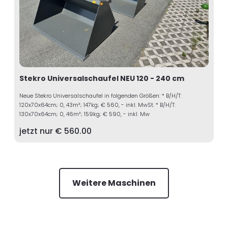
Stekro Universalschaufel NEU 120 - 240 cm
Neue Stekro Universalschaufel in folgenden Größen: * B/H/T:
120x70x64cm; 0, 43m³; 147kg; € 560, - inkl. MwSt. * B/H/T:
130x70x64cm; 0, 46m³; 159kg; € 590, - inkl. Mw
jetzt nur €
560.00
Weitere Maschinen